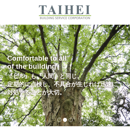
Comfortable to all
of the building
『ビル』も『人間』と同じ。
定期的に点検し、不具合が生じれば迅速に
対処することが大切。
1
2
3