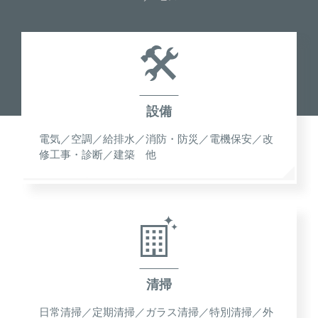
設備
電気／空調／給排水／消防・防災／電機保安／改
修工事・診断／建築 他
清掃
日常清掃／定期清掃／ガラス清掃／特別清掃／外